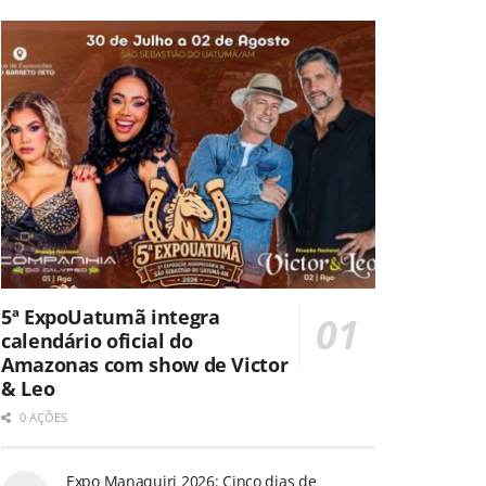
5ª ExpoUatumã integra
calendário oficial do
Amazonas com show de Victor
& Leo
0 AÇÕES
Expo Manaquiri 2026: Cinco dias de