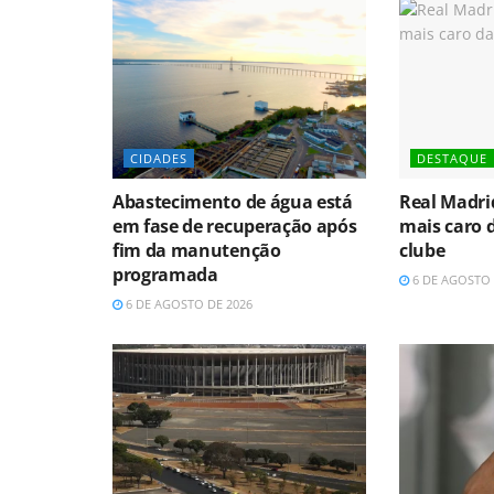
CIDADES
DESTAQUE
Abastecimento de água está
Real Madri
em fase de recuperação após
mais caro d
fim da manutenção
clube
programada
6 DE AGOSTO 
6 DE AGOSTO DE 2026