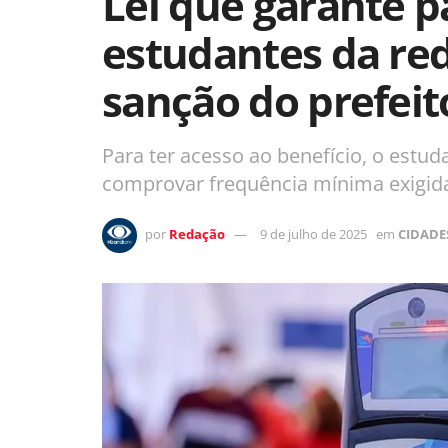
Lei que garante pa
estudantes da red
sanção do prefei
Para ter acesso ao benefício, o estu
comprovar frequência mínima exigida
por
Redação
9 de julho de 2025
em
CIDADE