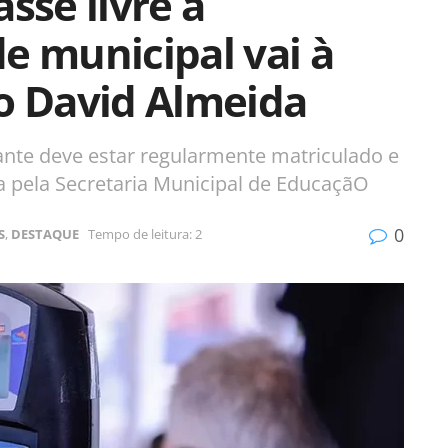
sse livre a
e municipal vai à
to David Almeida
dante deve estar regularmente matriculado e
 pela Secretaria Municipal de EducaçãO
0
S
,
DESTAQUE
Tempo de leitura: 2