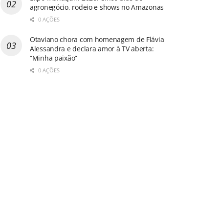
agronegócio, rodeio e shows no Amazonas
0 AÇÕES
Otaviano chora com homenagem de Flávia
Alessandra e declara amor à TV aberta:
“Minha paixão”
0 AÇÕES