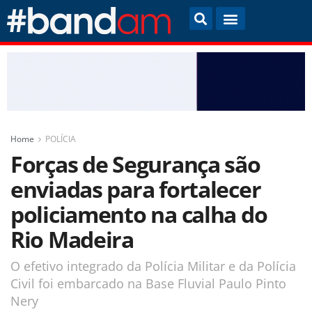
Home
POLÍCIA
Forças de Segurança são
enviadas para fortalecer
policiamento na calha do
Rio Madeira
O efetivo integrado da Polícia Militar e da Polícia
Civil foi embarcado na Base Fluvial Paulo Pinto
Nery