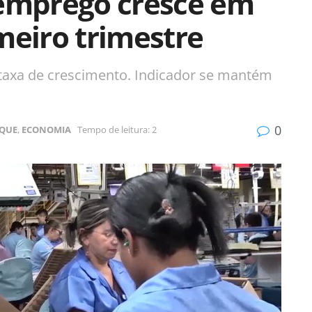
semprego cresce em
meiro trimestre
axa de crescimento. Indicador se mantém
0
QUE
,
ECONOMIA
Tempo de leitura: 2