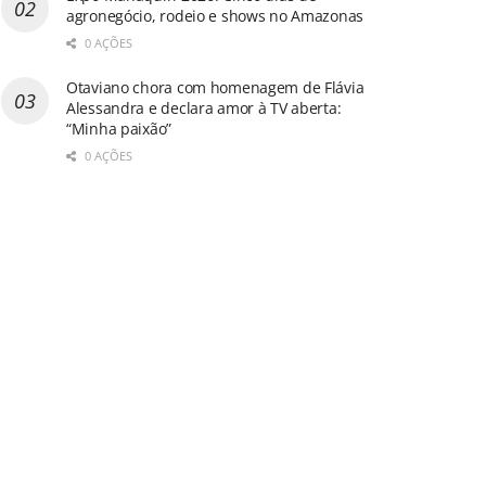
agronegócio, rodeio e shows no Amazonas
0 AÇÕES
Otaviano chora com homenagem de Flávia
Alessandra e declara amor à TV aberta:
“Minha paixão”
0 AÇÕES