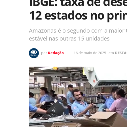
IBGE: taxa de de
12 estados no pri
Amazonas é o segundo com a maior t
estável nas outras 15 unidades
por
Redação
16 de maio de 2025
em
DESTA