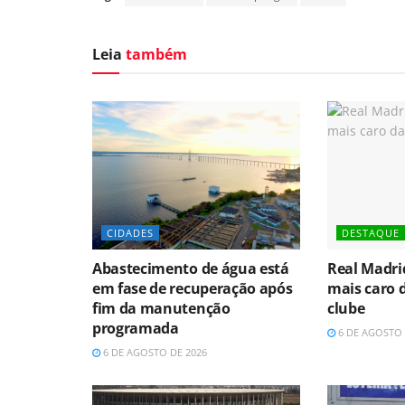
Leia
também
CIDADES
DESTAQUE
Abastecimento de água está
Real Madri
em fase de recuperação após
mais caro d
fim da manutenção
clube
programada
6 DE AGOSTO 
6 DE AGOSTO DE 2026