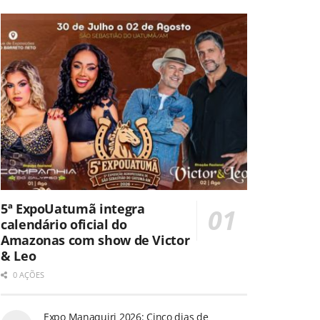
5ª ExpoUatumã integra
calendário oficial do
Amazonas com show de Victor
& Leo
0 AÇÕES
Expo Manaquiri 2026: Cinco dias de