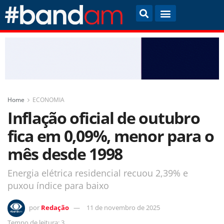
Home
ECONOMIA
Inflação oficial de outubro
fica em 0,09%, menor para o
mês desde 1998
Energia elétrica residencial recuou 2,39% e
puxou índice para baixo
por
Redação
11 de novembro de 2025
Tempo de leitura: 3