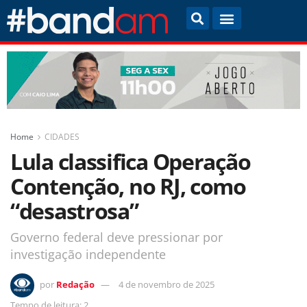
Home
CIDADES
Lula classifica Operação
Contenção, no RJ, como
“desastrosa”
Governo federal deve pressionar por
investigação independente
por
Redação
4 de novembro de 2025
Tempo de leitura: 2