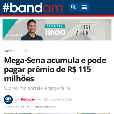
Home
CIDADES
Mega-Sena acumula e pode
pagar prêmio de R$ 115
milhões
O próximo sorteio é terça-feira
por
Redação
26 de abril de 2026
Tempo de leitura: 1 leitura mínima