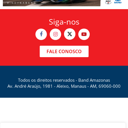
Siga-nos
FALE CONOSCO
Todos os direitos reservados - Band Amazonas
Av. André Araújo, 1981 - Aleixo, Manaus - AM, 69060-000