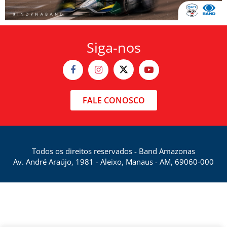
Siga-nos
FALE CONOSCO
Todos os direitos reservados - Band Amazonas
Av. André Araújo, 1981 - Aleixo, Manaus - AM, 69060-000