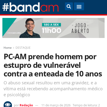
Home
DESTAQUE
PC-AM prende homem por
estupro de vulnerável
contra a enteada de 10 anos
O abuso sexual resultou em uma gravidez, e a
vítima está recebendo acompanhamento médico
e psicológico
por
Redação
11 de março de 2026
Tempo de leitura: 2