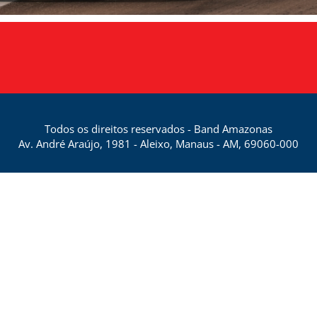
Todos os direitos reservados - Band Amazonas
Av. André Araújo, 1981 - Aleixo, Manaus - AM, 69060-000