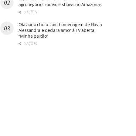
agronegócio, rodeio e shows no Amazonas
0 AÇÕES
Otaviano chora com homenagem de Flávia
Alessandra e declara amor à TV aberta:
“Minha paixão”
0 AÇÕES