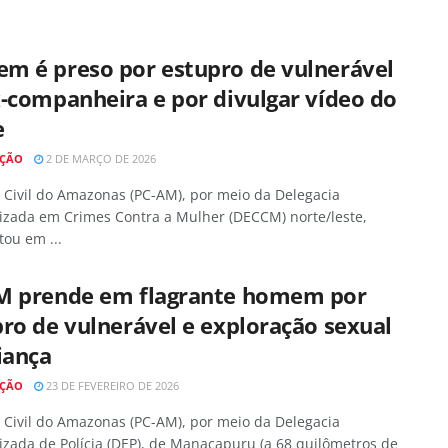
m é preso por estupro de vulnerável
-companheira e por divulgar vídeo do
e
AÇÃO
2 DE MARÇO DE 2026
a Civil do Amazonas (PC-AM), por meio da Delegacia
lizada em Crimes Contra a Mulher (DECCM) norte/leste,
ou em ...
M prende em flagrante homem por
ro de vulnerável e exploração sexual
iança
AÇÃO
23 DE FEVEREIRO DE 2026
a Civil do Amazonas (PC-AM), por meio da Delegacia
izada de Polícia (DEP), de Manacapuru (a 68 quilômetros de