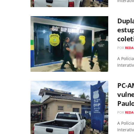
Interati
Dupla
estu
colet
POR
RED
A Políci
Interati
PC-A
vulne
Paulo
POR
RED
A Políci
Interati