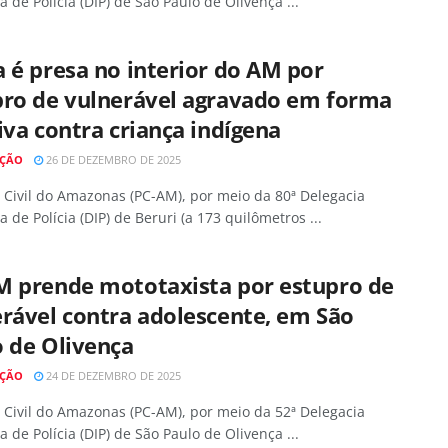
va de Polícia (DIP) de São Paulo de Olivença ...
 é presa no interior do AM por
pro de vulnerável agravado em forma
iva contra criança indígena
AÇÃO
26 DE DEZEMBRO DE 2025
a Civil do Amazonas (PC-AM), por meio da 80ª Delegacia
va de Polícia (DIP) de Beruri (a 173 quilômetros ...
M prende mototaxista por estupro de
rável contra adolescente, em São
 de Olivença
AÇÃO
24 DE DEZEMBRO DE 2025
a Civil do Amazonas (PC-AM), por meio da 52ª Delegacia
va de Polícia (DIP) de São Paulo de Olivença ...