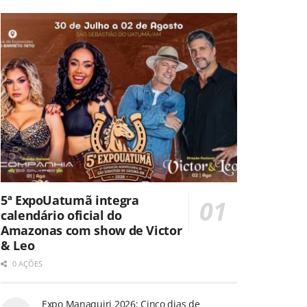
5ª ExpoUatumã integra
calendário oficial do
Amazonas com show de Victor
& Leo
0 AÇÕES
Expo Manaquiri 2026: Cinco dias de