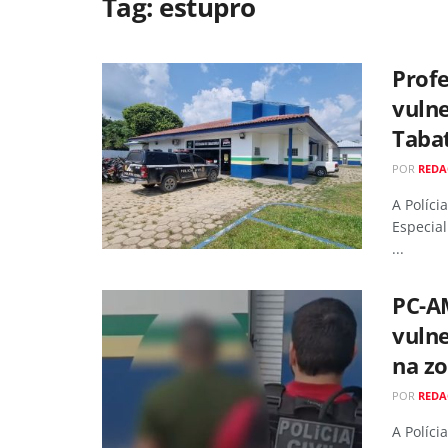
Tag:
estupro
Profe
vulne
Taba
POR
RED
A Políci
Especial
...
PC-A
vulne
na z
POR
RED
A Políci