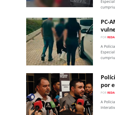
Especial
cumpriu,
PC-A
vulne
POR
RED
A Políci
Especial
cumpriu,
Políc
por e
POR
RED
A Políci
Interati