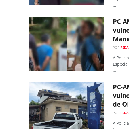
...
PC-AM
vulne
Mana
POR
RED
A Políci
Especial
...
PC-A
vulne
de O
POR
RED
A Políci