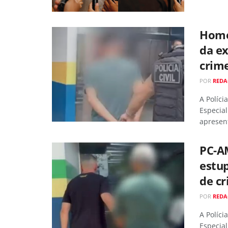
Home
da ex
crim
POR
RED
A Políci
Especia
apresent
PC-A
estup
de cr
POR
RED
A Políci
Especial