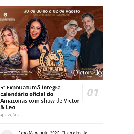
5ª ExpoUatumã integra
calendário oficial do
Amazonas com show de Victor
& Leo
0 AÇÕES
Expo Manaquiri 2026: Cinco dias de