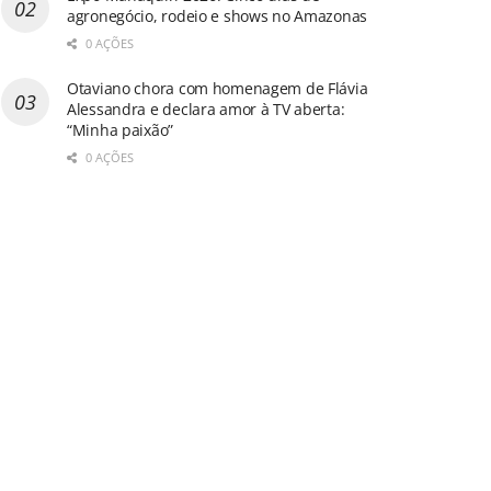
agronegócio, rodeio e shows no Amazonas
0 AÇÕES
Otaviano chora com homenagem de Flávia
Alessandra e declara amor à TV aberta:
“Minha paixão”
0 AÇÕES