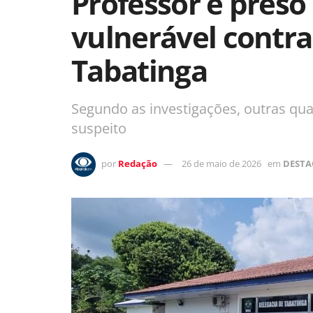
Professor é preso
vulnerável contr
Tabatinga
Segundo as investigações, outras qua
suspeito
por
Redação
26 de maio de 2026
em
DESTA