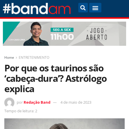
Home
ENTRETENIMENTO
Por que os taurinos são
‘cabeça-dura’? Astrólogo
explica
por
Redação Band
4 de maio de 2023
Tempo de leitura: 2