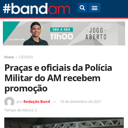
Home
CIDADES
Praças e oficiais da Polícia
Militar do AM recebem
promoção
por
Redação Band
16 de dezembro de 2021
Tempo de leitura: 2