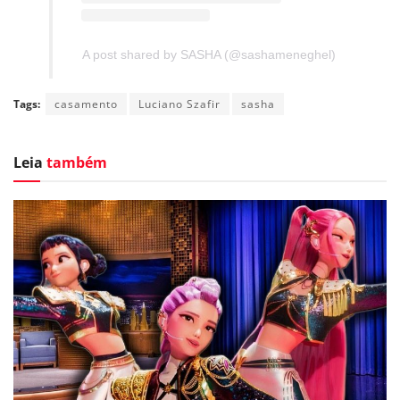
A post shared by SASHA (@sashameneghel)
Tags:
casamento
Luciano Szafir
sasha
Leia
também