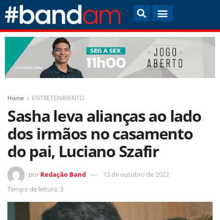
Home
ENTRETENIMENTO
Sasha leva alianças ao lado
dos irmãos no casamento
do pai, Luciano Szafir
por
Redação Band
13 de outubro de 2022
Tempo de leitura: 3