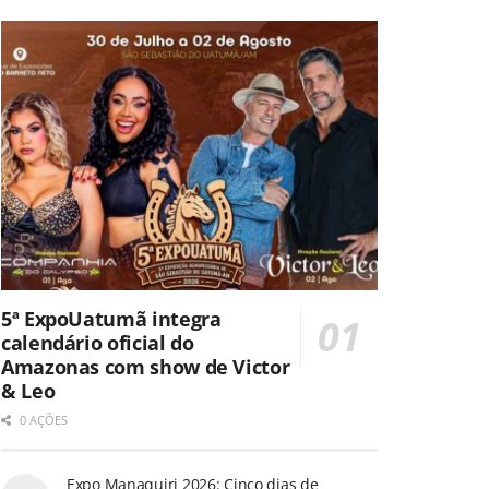
5ª ExpoUatumã integra
calendário oficial do
Amazonas com show de Victor
& Leo
0 AÇÕES
Expo Manaquiri 2026: Cinco dias de