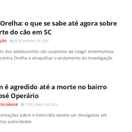
Orelha: o que se sabe até agora sobre
rte do cão em SC
AÇÃO
28 DE JANEIRO DE 2026
res dos adolescentes são suspeitos de coagir testemunhas
 contra Orelha e atrapalhar o andamento da investigação
 é agredido até a morte no bairro
osé Operário
ICK JÚNIOR
17 DE JUNHO DE 2025
formações sobre o homicídio devem ser divulgadas em
elas autoridades