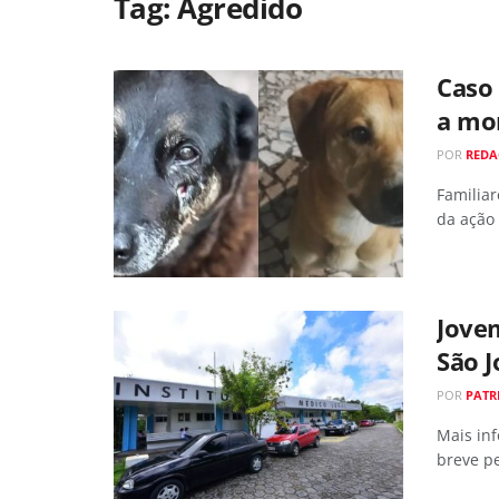
Tag:
Agredido
Caso 
a mo
POR
RED
Familia
da ação
Jovem
São J
POR
PATR
Mais in
breve p