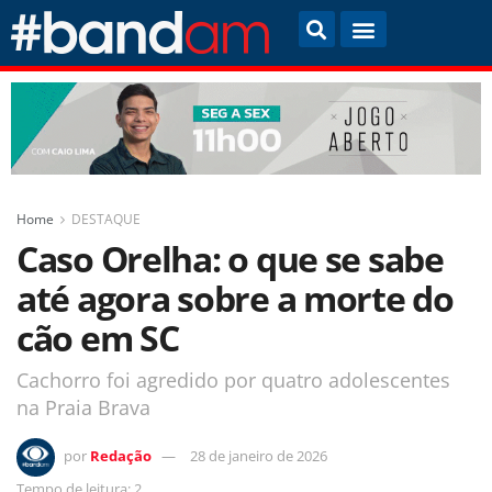
Home
DESTAQUE
Caso Orelha: o que se sabe
até agora sobre a morte do
cão em SC
Cachorro foi agredido por quatro adolescentes
na Praia Brava
por
Redação
28 de janeiro de 2026
Tempo de leitura: 2