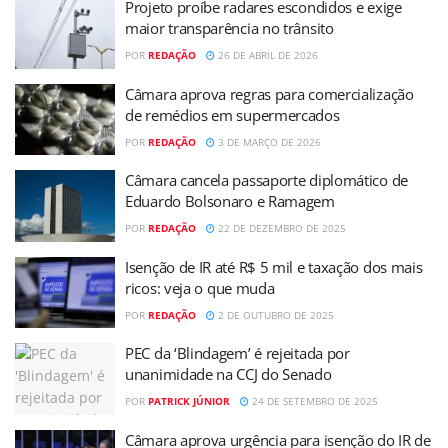
Projeto proíbe radares escondidos e exige
maior transparência no trânsito
POR
REDAÇÃO
26 DE ABRIL DE 2026
Câmara aprova regras para comercialização
de remédios em supermercados
POR
REDAÇÃO
3 DE MARÇO DE 2026
Câmara cancela passaporte diplomático de
Eduardo Bolsonaro e Ramagem
POR
REDAÇÃO
22 DE DEZEMBRO DE 2025
Isenção de IR até R$ 5 mil e taxação dos mais
ricos: veja o que muda
POR
REDAÇÃO
2 DE OUTUBRO DE 2025
PEC da ‘Blindagem’ é rejeitada por
unanimidade na CCJ do Senado
POR
PATRICK JÚNIOR
24 DE SETEMBRO DE 2025
Câmara aprova urgência para isenção do IR de