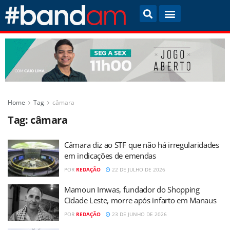
Home
Tag
câmara
Tag:
câmara
Câmara diz ao STF que não há irregularidades
em indicações de emendas
POR
REDAÇÃO
22 DE JULHO DE 2026
Mamoun Imwas, fundador do Shopping
Cidade Leste, morre após infarto em Manaus
POR
REDAÇÃO
23 DE JUNHO DE 2026