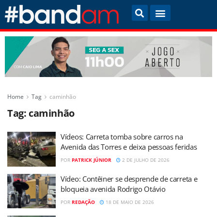
Home
Tag
caminhão
Tag:
caminhão
Vídeos: Carreta tomba sobre carros na
Avenida das Torres e deixa pessoas feridas
POR
PATRICK JÚNIOR
2 DE JULHO DE 2026
Vídeo: Contêiner se desprende de carreta e
bloqueia avenida Rodrigo Otávio
POR
REDAÇÃO
18 DE MAIO DE 2026