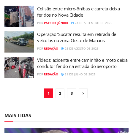
Colisão entre micro-ônibus e carreta deixa
feridos no Nova Cidade
POR
PATRICK JÚNIOR
24 DE SETEMBRO DE 2025
Operação ‘Sucata’ resulta em retirada de
veículos na zona Oeste de Manaus
POR
REDAÇÃO
25 DE AGOSTO DE 2025
Vídeos: acidente entre caminhão e moto deixa
condutor ferido na estrada do aeroporto
POR
REDAÇÃO
21 DE JULHO DE 2025
1
2
3
MAIS LIDAS