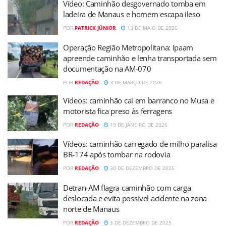
Vídeo: Caminhão desgovernado tomba em
ladeira de Manaus e homem escapa ileso
POR
PATRICK JÚNIOR
13 DE MAIO DE 2026
Operação Região Metropolitana: Ipaam
apreende caminhão e lenha transportada sem
documentação na AM-070
POR
REDAÇÃO
3 DE MARÇO DE 2026
Vídeos: caminhão cai em barranco no Musa e
motorista fica preso às ferragens
POR
REDAÇÃO
19 DE JANEIRO DE 2026
Vídeos: caminhão carregado de milho paralisa
BR-174 após tombar na rodovia
POR
REDAÇÃO
30 DE DEZEMBRO DE 2025
Detran-AM flagra caminhão com carga
deslocada e evita possível acidente na zona
norte de Manaus
POR
REDAÇÃO
3 DE DEZEMBRO DE 2025