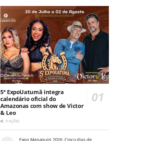
5ª ExpoUatumã integra
calendário oficial do
Amazonas com show de Victor
& Leo
0 AÇÕES
Expo Manaquiri 2026: Cinco dias de