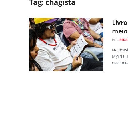
Tag:
chagista
Livro
meio
POR
REDA
Na ocas
Myrria,
essência 