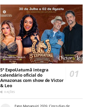
5ª ExpoUatumã integra
calendário oficial do
Amazonas com show de Victor
& Leo
0 AÇÕES
Expo Manaquiri 2026: Cinco dias de