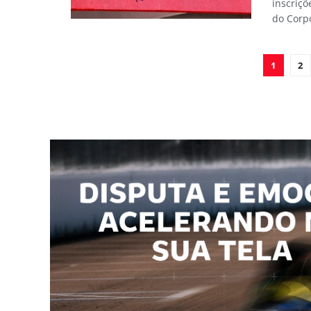
inscriç
do Corpo
1
2