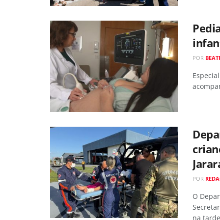
Pedia
infan
POR
BEAT
Especial
acompan
Depa
crian
Jarar
POR
RED
O Depar
Secretar
na tarde 