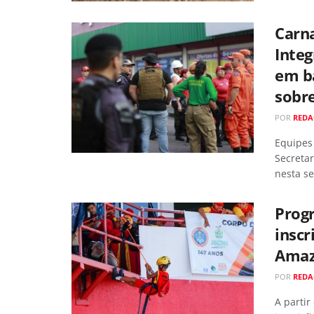
Carna
Integ
em ba
sobre
POR
RED
Equipes 
Secreta
nesta se
Prog
inscr
Amaz
POR
RED
A partir