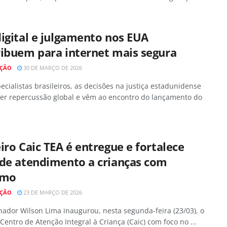
igital e julgamento nos EUA
ribuem para internet mais segura
AÇÃO
30 DE MARÇO DE 2026
ecialistas brasileiros, as decisões na justiça estadunidense
er repercussão global e vêm ao encontro do lançamento do
iro Caic TEA é entregue e fortalece
 de atendimento a crianças com
smo
AÇÃO
23 DE MARÇO DE 2026
ador Wilson Lima inaugurou, nesta segunda-feira (23/03), o
 Centro de Atenção Integral à Criança (Caic) com foco no ...