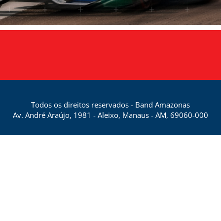
Todos os direitos reservados - Band Amazonas
Av. André Araújo, 1981 - Aleixo, Manaus - AM, 69060-000