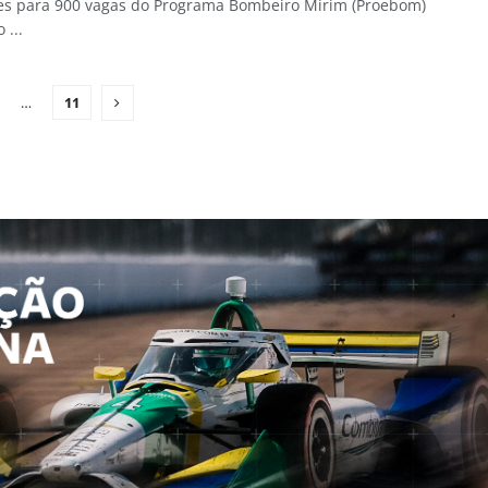
ões para 900 vagas do Programa Bombeiro Mirim (Proebom)
 ...
…
11