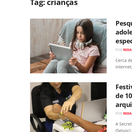
Tag:
crianças
Pesqu
adole
espec
POR
RED
Cerca de
internet
Festi
de 10
arqu
POR
RED
A Secret
(Sejusc)