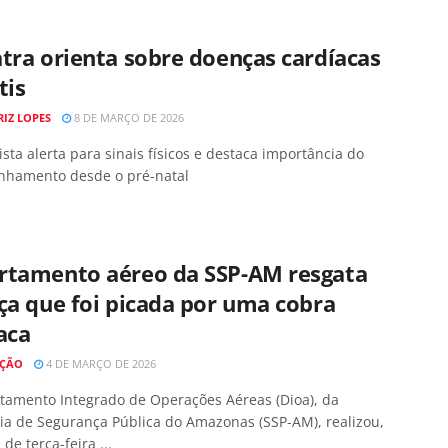
tra orienta sobre doenças cardíacas
tis
RIZ LOPES
8 DE MARÇO DE 2026
ista alerta para sinais físicos e destaca importância do
hamento desde o pré-natal
rtamento aéreo da SSP-AM resgata
ça que foi picada por uma cobra
aca
AÇÃO
4 DE MARÇO DE 2026
tamento Integrado de Operações Aéreas (Dioa), da
ia de Segurança Pública do Amazonas (SSP-AM), realizou,
de terça-feira ...