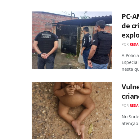
PC-AM
de cr
explo
POR
RED
A Políci
Especial
nesta qu
Vulne
crian
POR
RED
No Sude
atenção