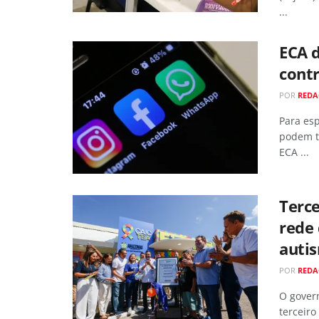
...
ECA d
cont
POR
RED
Para esp
podem t
ECA ...
Terce
rede
auti
POR
RED
O govern
terceiro