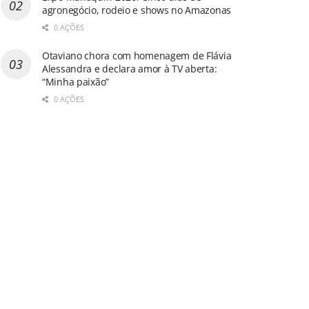
agronegócio, rodeio e shows no Amazonas
0 AÇÕES
Otaviano chora com homenagem de Flávia
Alessandra e declara amor à TV aberta:
“Minha paixão”
0 AÇÕES