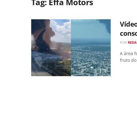
Tag:
Effa Motors
Vídeo
conso
POR
RED
A área f
fruto do