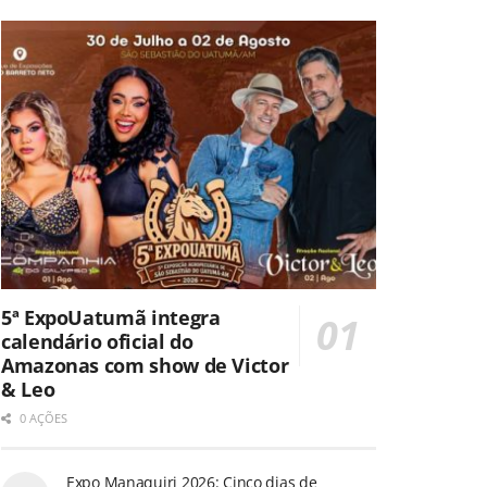
5ª ExpoUatumã integra
calendário oficial do
Amazonas com show de Victor
& Leo
0 AÇÕES
Expo Manaquiri 2026: Cinco dias de