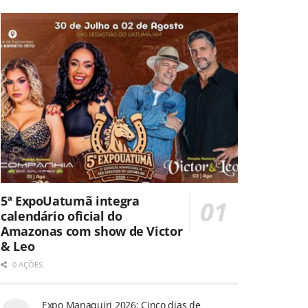
5ª ExpoUatumã integra
calendário oficial do
Amazonas com show de Victor
& Leo
0 AÇÕES
Expo Manaquiri 2026: Cinco dias de