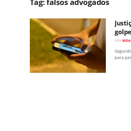
Tag:
falsos advogados
Justi
golp
POR
RED
Segundo
para pe