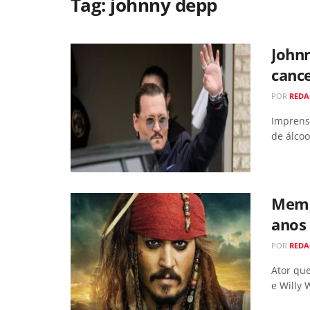
Tag:
johnny depp
John
canc
POR
REDA
Imprens
de álcoo
Memó
anos
POR
REDA
Ator qu
e Willy 