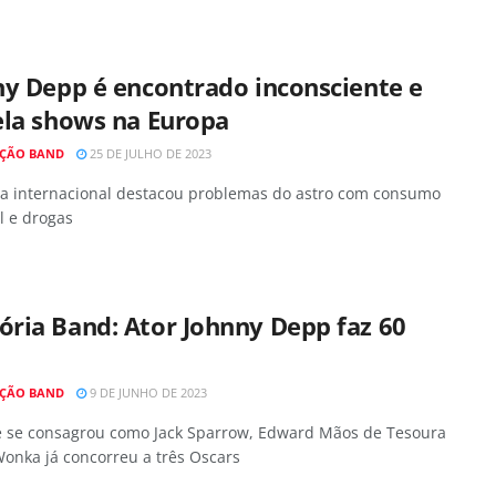
ny Depp é encontrado inconsciente e
ela shows na Europa
ÇÃO BAND
25 DE JULHO DE 2023
a internacional destacou problemas do astro com consumo
l e drogas
ria Band: Ator Johnny Depp faz 60
ÇÃO BAND
9 DE JUNHO DE 2023
e se consagrou como Jack Sparrow, Edward Mãos de Tesoura
Wonka já concorreu a três Oscars