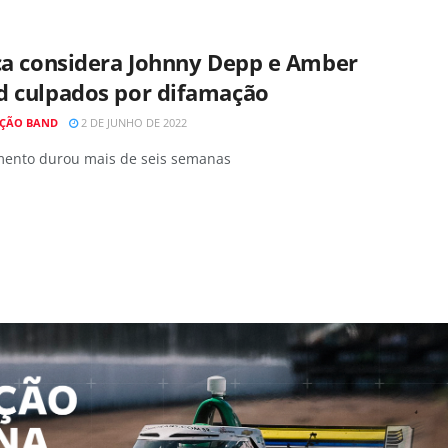
ça considera Johnny Depp e Amber
d culpados por difamação
ÇÃO BAND
2 DE JUNHO DE 2022
mento durou mais de seis semanas