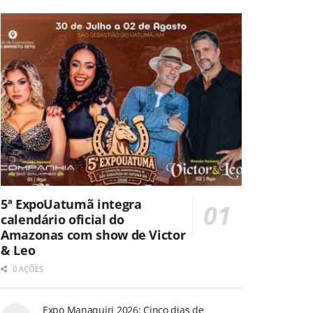
5ª ExpoUatumã integra
calendário oficial do
Amazonas com show de Victor
& Leo
0 AÇÕES
Expo Manaquiri 2026: Cinco dias de