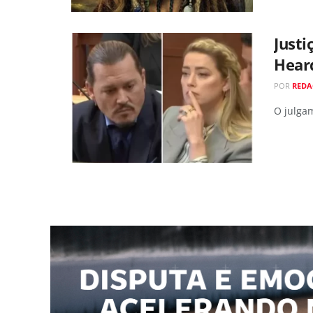
Justi
Hear
POR
REDA
O julga