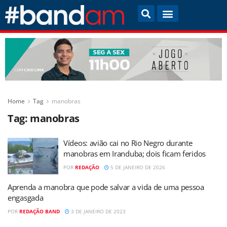
Home
Tag
manobras
Tag:
manobras
Vídeos: avião cai no Rio Negro durante
manobras em Iranduba; dois ficam feridos
POR
REDAÇÃO
5 DE JANEIRO DE 2026
Aprenda a manobra que pode salvar a vida de uma pessoa
engasgada
POR
REDAÇÃO BAND
3 DE JANEIRO DE 2023