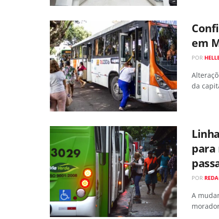
Confi
em M
POR
HELL
Alteraçõ
da capit
Linh
para
pass
POR
RED
A mudan
moradore