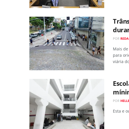
Trâns
dura
POR
RED
Mais de 
para ori
viária do
Escol
míni
POR
HELL
Esta e o