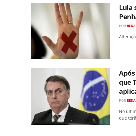
Lula 
Penh
POR
REDA
Alteraçõ
Após
que 
aplic
POR
REDA
No últi
que terã