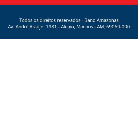
Todos os direitos reservados - Band Amazonas
Av. André Araújo, 1981 - Aleixo, Manaus - AM, 69060-000