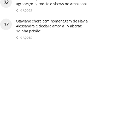
agronegócio, rodeio e shows no Amazonas
0 AÇÕES
Otaviano chora com homenagem de Flávia
Alessandra e declara amor à TV aberta:
“Minha paixão”
0 AÇÕES