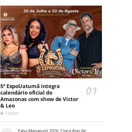
5ª ExpoUatumã integra
calendário oficial do
Amazonas com show de Victor
& Leo
0 AÇÕES
Expo Manaquiri 2026: Cinco dias de