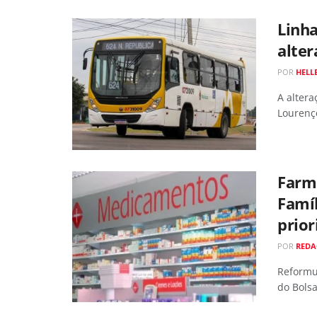
Linha
alter
POR
HELL
A altera
Lourenço
Farmá
Famíl
prior
POR
REDA
Reformul
do Bolsa