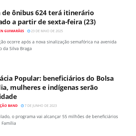
 de ônibus 624 terá itinerário
ado a partir de sexta-feira (23)
EN GUIMARÃES
23 DE MAIO DE 2025
ção ocorre após a nova sinalização semafórica na avenida
 da Silva Braga
cia Popular: beneficiários do Bolsa
ia, mulheres e indígenas serão
idade
ÇÃO BAND
7 DE JUNHO DE 2023
ado, o programa vai alcançar 55 milhões de beneficiários
 Família