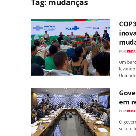
Tag:
mudanças
COP3
inov
muda
POR
RED
Um barc
levando 
Unidade 
Gove
em re
POR
RED
O gover
seja fei