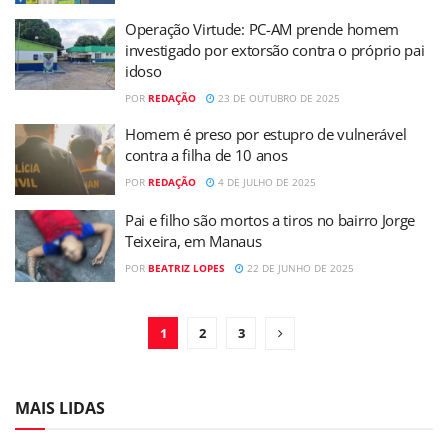
Operação Virtude: PC-AM prende homem
investigado por extorsão contra o próprio pai
idoso
POR
REDAÇÃO
23 DE OUTUBRO DE 2025
Homem é preso por estupro de vulnerável
contra a filha de 10 anos
POR
REDAÇÃO
4 DE JULHO DE 2025
Pai e filho são mortos a tiros no bairro Jorge
Teixeira, em Manaus
POR
BEATRIZ LOPES
22 DE JUNHO DE 2025
1
2
3
MAIS LIDAS