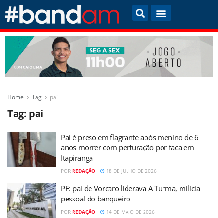
Home
Tag
pai
Tag:
pai
Pai é preso em flagrante após menino de 6
anos morrer com perfuração por faca em
Itapiranga
POR
REDAÇÃO
18 DE JULHO DE 2026
PF: pai de Vorcaro liderava A Turma, milícia
pessoal do banqueiro
POR
REDAÇÃO
14 DE MAIO DE 2026