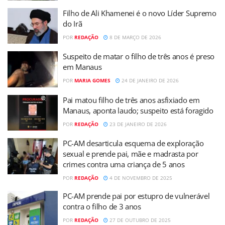
Filho de Ali Khamenei é o novo Líder Supremo
do Irã
POR
REDAÇÃO
8 DE MARÇO DE 2026
Suspeito de matar o filho de três anos é preso
em Manaus
POR
MARIA GOMES
24 DE JANEIRO DE 2026
Pai matou filho de três anos asfixiado em
Manaus, aponta laudo; suspeito está foragido
POR
REDAÇÃO
23 DE JANEIRO DE 2026
PC-AM desarticula esquema de exploração
sexual e prende pai, mãe e madrasta por
crimes contra uma criança de 5 anos
POR
REDAÇÃO
4 DE NOVEMBRO DE 2025
PC-AM prende pai por estupro de vulnerável
contra o filho de 3 anos
POR
REDAÇÃO
27 DE OUTUBRO DE 2025