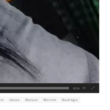
00:54
em
idosos
Manaus
Morrem
Naufrágio