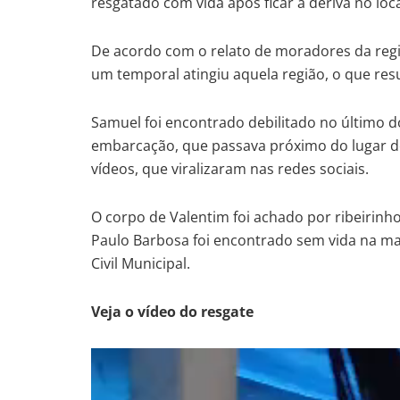
resgatado com vida após ficar à deriva no loca
De acordo com o relato de moradores da re
um temporal atingiu aquela região, o que res
Samuel foi encontrado debilitado no último d
embarcação, que passava próximo do lugar do
vídeos, que viralizaram nas redes sociais.
O corpo de Valentim foi achado por ribeirinh
Paulo Barbosa foi encontrado sem vida na ma
Civil Municipal.
Veja o vídeo do resgate
Tocador
de