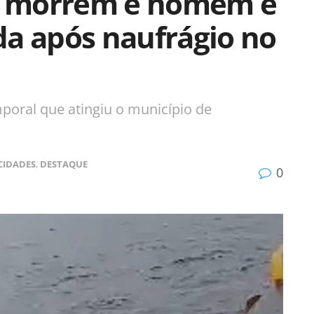
os morrem e homem é
da após naufrágio no
poral que atingiu o município de
CIDADES
,
DESTAQUE
0