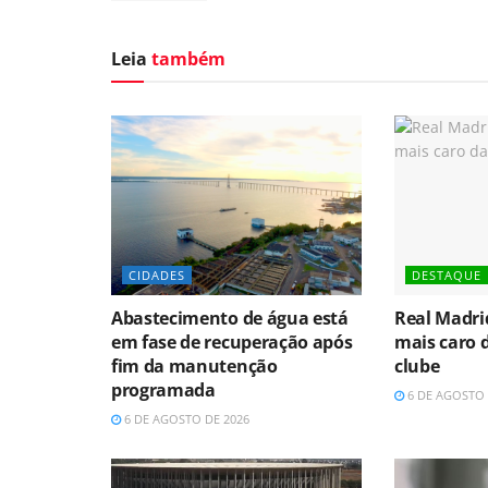
Leia
também
CIDADES
DESTAQUE
Abastecimento de água está
Real Madri
em fase de recuperação após
mais caro d
fim da manutenção
clube
programada
6 DE AGOSTO 
6 DE AGOSTO DE 2026