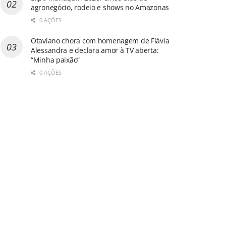
agronegócio, rodeio e shows no Amazonas
0 AÇÕES
Otaviano chora com homenagem de Flávia
Alessandra e declara amor à TV aberta:
“Minha paixão”
0 AÇÕES