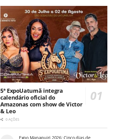
5ª ExpoUatumã integra
calendário oficial do
Amazonas com show de Victor
& Leo
0 AÇÕES
Expo Manaquiri 2026: Cinco dias de