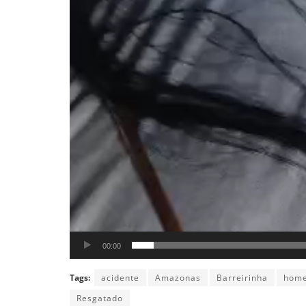
00:00
Tags:
acidente
Amazonas
Barreirinha
hom
Resgatado