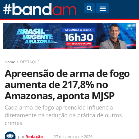
Home
DESTAQUE
Apreensão de arma de fogo
aumenta de 217,8% no
Amazonas, aponta MJSP
Cada arma de fogo apreendida influencia
diretamente na redução da prática de outros
crimes
por
Redação
27 de janeiro de 2026