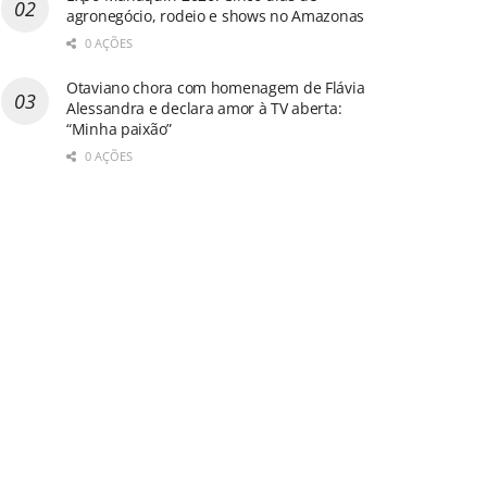
agronegócio, rodeio e shows no Amazonas
0 AÇÕES
Otaviano chora com homenagem de Flávia
Alessandra e declara amor à TV aberta:
“Minha paixão”
0 AÇÕES