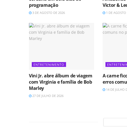
programação
Victor & Le
3 DE AGOSTO DE 2026
1 DE AGOSTO 
ENTRETENIMENTO
ENTRETEN
Vini Jr. abre álbum de viagem
A carne fic
com Virginia e família de Bob
erros comu
Marley
14 DE JULHO 
27 DE JULHO DE 2026