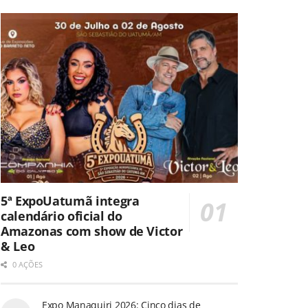
5ª ExpoUatumã integra
calendário oficial do
Amazonas com show de Victor
& Leo
0 AÇÕES
Expo Manaquiri 2026: Cinco dias de