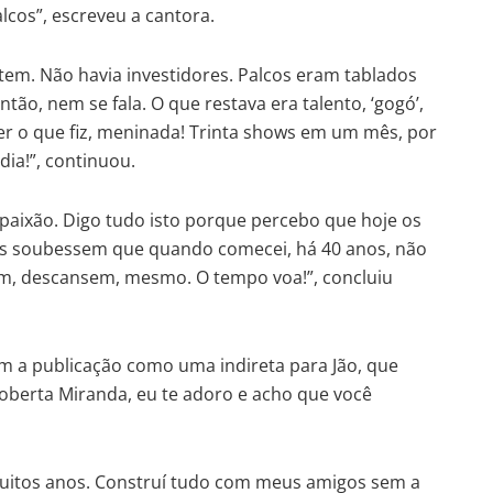
lcos”, escreveu a cantora.
 tem. Não havia investidores. Palcos eram tablados
ão, nem se fala. O que restava era talento, ‘gogó’,
azer o que fiz, meninada! Trinta shows em um mês, por
ia!”, continuou.
 paixão. Digo tudo isto porque percebo que hoje os
les soubessem que quando comecei, há 40 anos, não
fim, descansem, mesmo. O tempo voa!”, concluiu
 a publicação como uma indireta para Jão, que
oberta Miranda, eu te adoro e acho que você
muitos anos. Construí tudo com meus amigos sem a