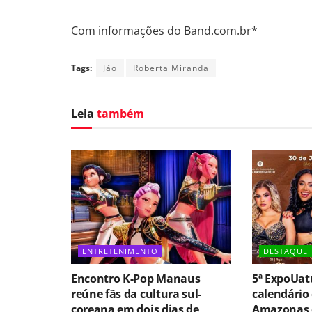
Com informações do Band.com.br*
Tags:
Jão
Roberta Miranda
Leia
também
ENTRETENIMENTO
DESTAQUE
Encontro K-Pop Manaus
5ª ExpoUat
reúne fãs da cultura sul-
calendário 
coreana em dois dias de
Amazonas 