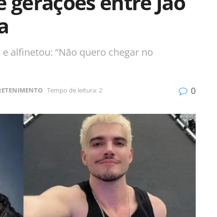
e gerações entre Jão
a
a e alfinetou: “Não quero chegar no
0
RETENIMENTO
Tempo de leitura: 2