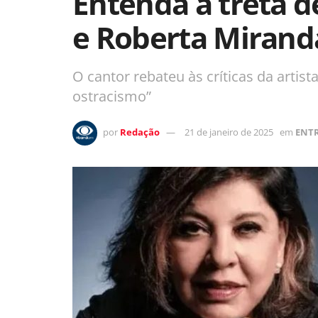
Entenda a treta d
e Roberta Mirand
O cantor rebateu às críticas da artist
ostracismo”
por
Redação
21 de janeiro de 2025
em
ENT