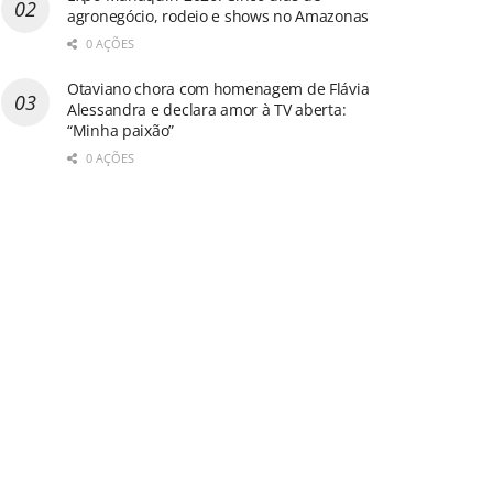
agronegócio, rodeio e shows no Amazonas
0 AÇÕES
Otaviano chora com homenagem de Flávia
Alessandra e declara amor à TV aberta:
“Minha paixão”
0 AÇÕES