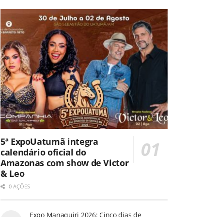
5ª ExpoUatumã integra
calendário oficial do
Amazonas com show de Victor
& Leo
0 AÇÕES
Expo Manaquiri 2026: Cinco dias de