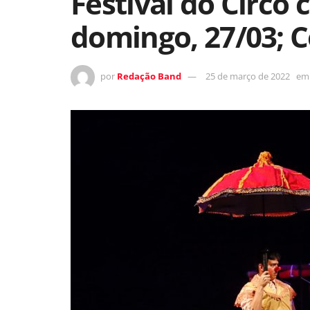
Festival do Circo
domingo, 27/03; 
por
Redação Band
25 de março de 2022
em