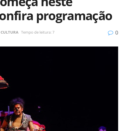
 começa neste
Confira programação
0
CULTURA
Tempo de leitura: 7