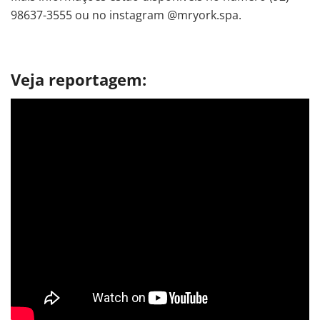
98637-3555 ou no instagram @mryork.spa.
Veja reportagem: