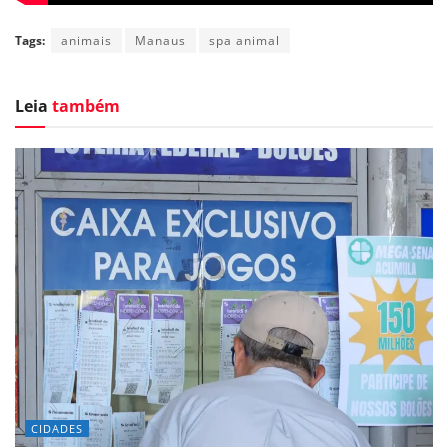
Tags:
animais
Manaus
spa animal
Leia
também
CIDADES