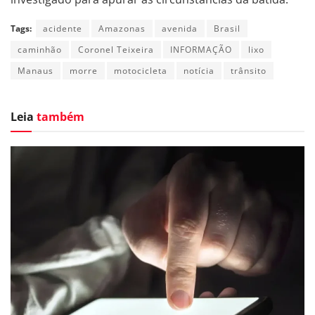
Tags:
acidente
Amazonas
avenida
Brasil
caminhão
Coronel Teixeira
INFORMAÇÃO
lixo
Manaus
morre
motocicleta
notícia
trânsito
Leia
também