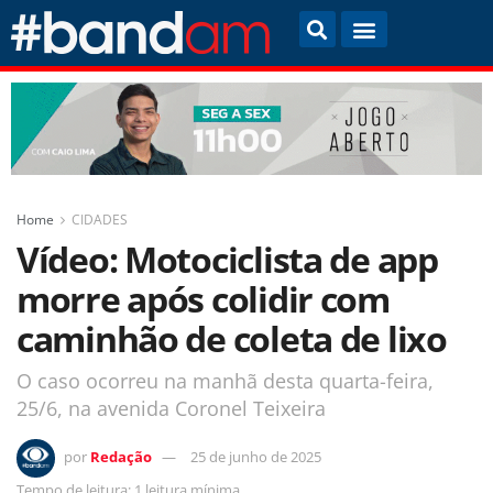
Home
CIDADES
Vídeo: Motociclista de app
morre após colidir com
caminhão de coleta de lixo
O caso ocorreu na manhã desta quarta-feira,
25/6, na avenida Coronel Teixeira
por
Redação
25 de junho de 2025
Tempo de leitura: 1 leitura mínima