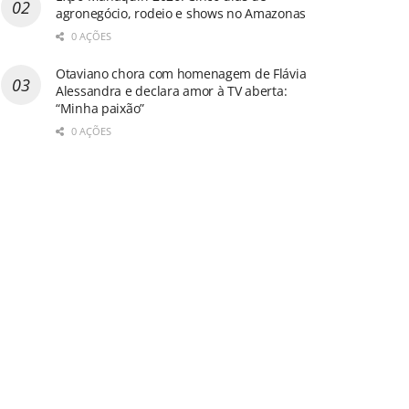
agronegócio, rodeio e shows no Amazonas
0 AÇÕES
Otaviano chora com homenagem de Flávia
Alessandra e declara amor à TV aberta:
“Minha paixão”
0 AÇÕES