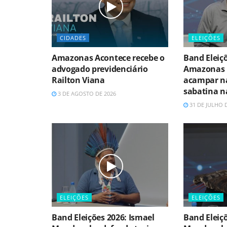
CIDADES
ELEIÇÕES
Amazonas Acontece recebe o
Band Eleiç
advogado previdenciário
Amazonas 
Railton Viana
acampar n
sabatina n
3 DE AGOSTO DE 2026
31 DE JULHO 
ELEIÇÕES
ELEIÇÕES
Band Eleições 2026: Ismael
Band Eleiçõ