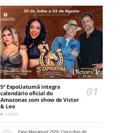
5ª ExpoUatumã integra
calendário oficial do
Amazonas com show de Victor
& Leo
0 AÇÕES
Expo Manaquiri 2026: Cinco dias de