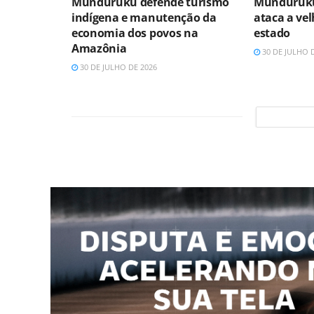
Munduruku defende turismo
Munduruku
indígena e manutenção da
ataca a vel
economia dos povos na
estado
Amazônia
30 DE JULHO 
30 DE JULHO DE 2026