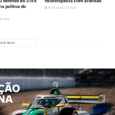
 defende BR-319 e
fisioterapeuta Ellen Brandão
ha política do
30 DE JULHO DE 2026
DE 2026
VER MAIS