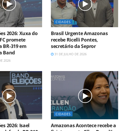
CIDADES
ões 2026: Xuxa do
Brasil Urgente Amazonas
FC promete
recebe Ricelli Pontes,
a BR-319 em
secretário da Sepror
a Band
31 DE JULHO DE 2026
DE 2026
CIDADES
es 2026: Isael
Amazonas Acontece recebe a