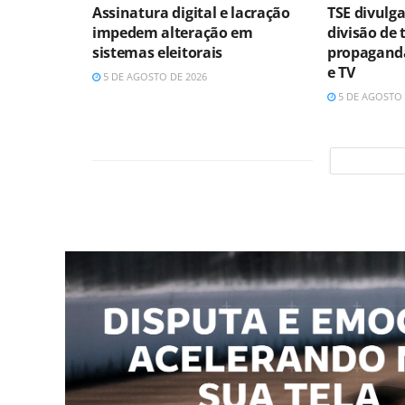
Assinatura digital e lacração
TSE divulga
impedem alteração em
divisão de
sistemas eleitorais
propaganda
e TV
5 DE AGOSTO DE 2026
5 DE AGOSTO 