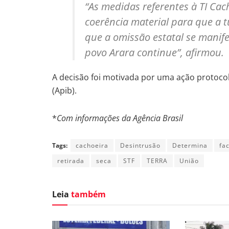
“As medidas referentes à TI Ca
coerência material para que a t
que a omissão estatal se manife
povo Arara continue”, afirmou.
A decisão foi motivada por uma ação protocol
(Apib).
*
Com informações da Agência Brasil
Tags:
cachoeira
Desintrusão
Determina
fa
retirada
seca
STF
TERRA
União
Leia
também