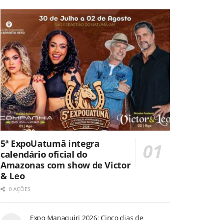
5ª ExpoUatumã integra
calendário oficial do
Amazonas com show de Victor
& Leo
0 AÇÕES
Expo Manaquiri 2026: Cinco dias de