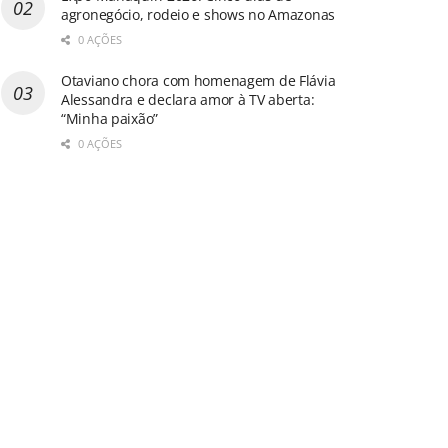
agronegócio, rodeio e shows no Amazonas
0 AÇÕES
Otaviano chora com homenagem de Flávia
Alessandra e declara amor à TV aberta:
“Minha paixão”
0 AÇÕES