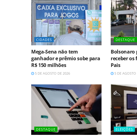
CIDADES
DESTAQUE
Mega-Sena não tem
Bolsonaro 
ganhador e prêmio sobe para
receber os 
R$ 150 milhões
Pais
5 DE AGOSTO DE 2026
5 DE AGOSTO 
DESTAQUE
ELEIÇÕES