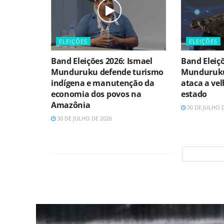
ELEIÇÕES
ELEIÇÕES
Band Eleições 2026: Ismael
Band Eleiçõ
Munduruku defende turismo
Munduruku
indígena e manutenção da
ataca a vel
economia dos povos na
estado
Amazônia
30 DE JULHO 
30 DE JULHO DE 2026