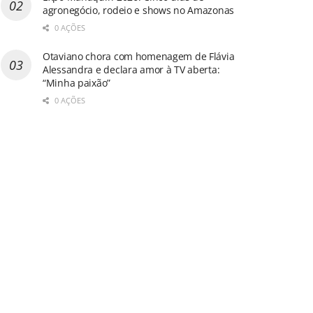
agronegócio, rodeio e shows no Amazonas
0 AÇÕES
Otaviano chora com homenagem de Flávia
Alessandra e declara amor à TV aberta:
“Minha paixão”
0 AÇÕES