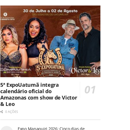
5ª ExpoUatumã integra
calendário oficial do
Amazonas com show de Victor
& Leo
0 AÇÕES
Expo Manaquiri 2026: Cinco dias de