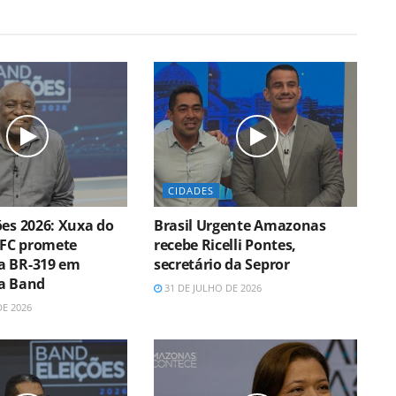
CIDADES
ões 2026: Xuxa do
Brasil Urgente Amazonas
FC promete
recebe Ricelli Pontes,
a BR-319 em
secretário da Sepror
a Band
31 DE JULHO DE 2026
DE 2026