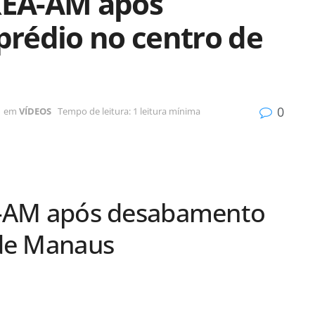
CREA-AM após
rédio no centro de
0
em
VÍDEOS
Tempo de leitura: 1 leitura mínima
A-AM após desabamento
 de Manaus