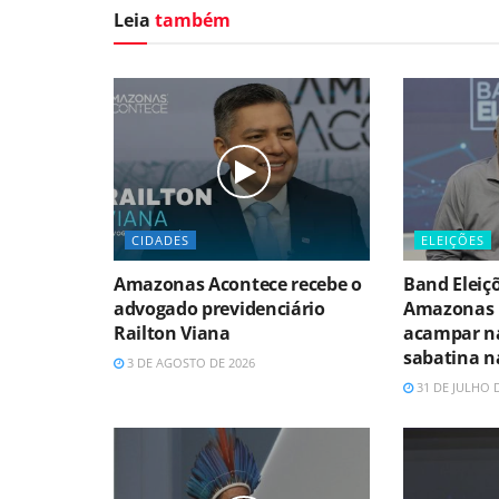
Leia
também
CIDADES
ELEIÇÕES
Amazonas Acontece recebe o
Band Eleiç
advogado previdenciário
Amazonas 
Railton Viana
acampar n
sabatina n
3 DE AGOSTO DE 2026
31 DE JULHO 