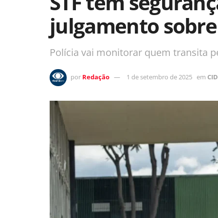
STF tem seguranç
julgamento sobre
Polícia vai monitorar quem transita 
por
Redação
1 de setembro de 2025
em
CI