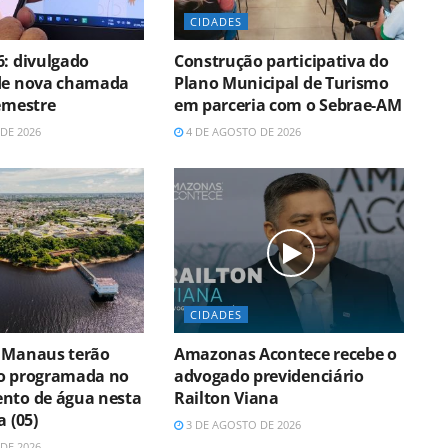
CIDADES
6: divulgado
Construção participativa do
de nova chamada
Plano Municipal de Turismo
semestre
em parceria com o Sebrae-AM
DE 2026
4 DE AGOSTO DE 2026
CIDADES
 Manaus terão
Amazonas Acontece recebe o
o programada no
advogado previdenciário
nto de água nesta
Railton Viana
a (05)
3 DE AGOSTO DE 2026
DE 2026