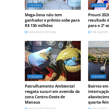
CIDADES
CIDADES
Mega-Sena não tem
Prouni 202
ganhador e prêmio sobe para
resultado 
R$ 150 milhões
para o 2º 
5 DE AGOSTO DE 2026
5 DE AGOSTO 
CIDADES
CIDADES
Patrulhamento Ambiental
Bairros em
resgata sucuri em avenida da
interrupçã
zona Centro-Oeste de
abastecime
Manaus
quarta-feir
4 DE AGOSTO DE 2026
3 DE AGOSTO 