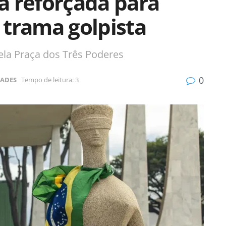
a reforçada para
 trama golpista
pela Praça dos Três Poderes
0
DADES
Tempo de leitura: 3