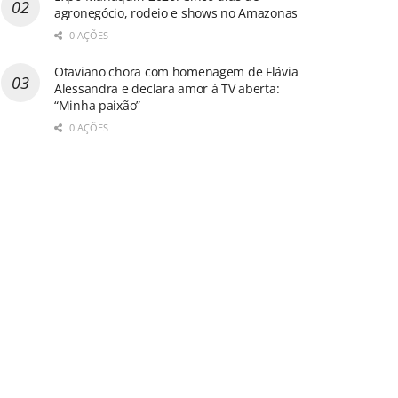
agronegócio, rodeio e shows no Amazonas
0 AÇÕES
Otaviano chora com homenagem de Flávia
Alessandra e declara amor à TV aberta:
“Minha paixão”
0 AÇÕES