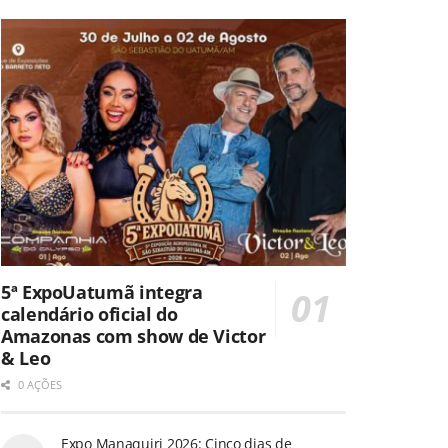
5ª ExpoUatumã integra
calendário oficial do
Amazonas com show de Victor
& Leo
0 AÇÕES
Expo Manaquiri 2026: Cinco dias de