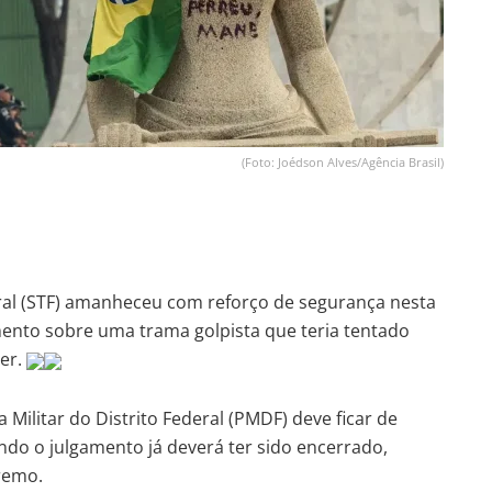
(Foto: Joédson Alves/Agência Brasil)
ral (STF) amanheceu com reforço de segurança nesta
amento sobre uma trama golpista que teria tentado
der.
a Militar do Distrito Federal (PMDF) deve ficar de
do o julgamento já deverá ter sido encerrado,
remo.